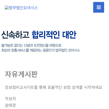
콘
텐
Mai
츠
Men
로
건
너
뛰
기
자유게시판
암보험비교사이트를 통해 효율적인 보험 설계를 시작하세요
작성자
윤태경