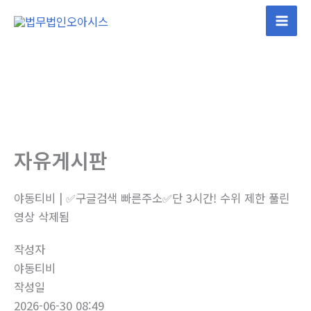
콘
텐
Mai
츠
Men
로
건
너
뛰
기
자유게시판
야동티비 | ✅구글검색 빠른주소✅단 3시간! 수위 제한 풀린
영상 삭제됨
작성자
야동티비
작성일
2026-06-30 08:49