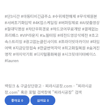
#단3시간 #야동티비긴급주소 #수위제한해제 #무삭제원본
#서버초기화임박 #4K업스케일링 #버퍼링제로 #AI맞춤영상
#절대익명성 #차단우회경로 #하드코어무료개방 #결제없는
프리패스 #VIP라운지 #노필터링 #레전드영상삭제전 #초고
속스트리밍 #광고없는클린사이트 #프라이빗아카이브 #타임
어택 #지금당장접속 #한글번역자막 #최고화질복원 #숨겨진
명작 #마지막기회 #디지털풍화복원 #시크릿데이터베이스
#lauren
백링크 & 구글상단광고 - 찌라시공장.com - "찌라시공
장.com" 혹은 포털 검색창에 "찌라시공장" 검색
좋아요
0
싫어요
0