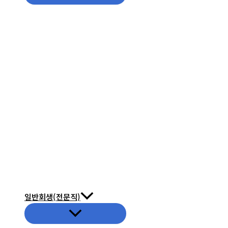
뉴
토
글
일반회생(전문직)
메
뉴
토