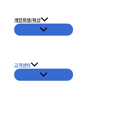
글
개인회생/파산
메
뉴
토
글
고객센터
메
뉴
토
글