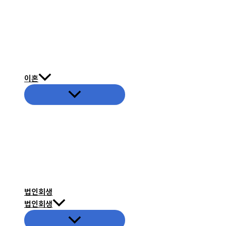
이혼
메
뉴
토
글
법인회생
법인회생
메