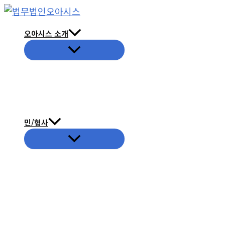
콘
텐
오아시스 소개
츠
메
로
뉴
토
건
글
너
뛰
기
민/형사
메
뉴
토
글