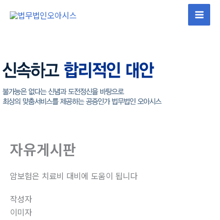
콘
텐
Mai
츠
Men
로
건
너
뛰
기
자유게시판
암보험은 치료비 대비에 도움이 됩니다
작성자
이미자