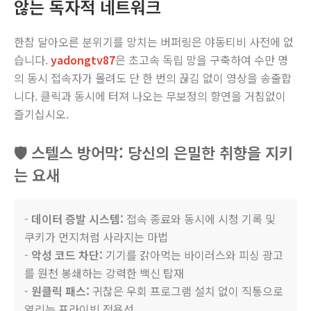
않는 독자적 네트워크
한참 달아오른 분위기를 망치는 버퍼링은 야동티비 사전에 없
습니다.
yadongtv87
은 초고속 독립 망을 구축하여 수만 명
의 동시 접속자가 몰려도 단 한 번의 끊김 없이 영상을 송출합
니다. 클릭과 동시에 터져 나오는 무보정의 향연을 거침없이
즐기십시오.
🛡️ 스텔스 방어막: 당신의 은밀한 취향을 지키
는 요새
-
데이터 증발 시스템:
접속 종료와 동시에 시청 기록 및
쿠키가 먼지처럼 사라지는 마법
-
악성 코드 차단:
기기를 갉아먹는 바이러스와 피싱 광고
를 원천 봉쇄하는 강력한 백신 탑재
-
원클릭 패스:
귀찮은 우회 프로그램 설치 없이 직통으로
열리는 프라이빗 전용선