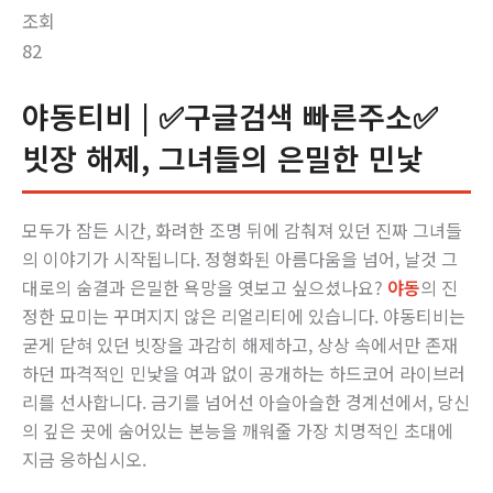
조회
82
야동티비 | ✅구글검색 빠른주소✅
빗장 해제, 그녀들의 은밀한 민낯
모두가 잠든 시간, 화려한 조명 뒤에 감춰져 있던 진짜 그녀들
의 이야기가 시작됩니다. 정형화된 아름다움을 넘어, 날것 그
대로의 숨결과 은밀한 욕망을 엿보고 싶으셨나요?
야동
의 진
정한 묘미는 꾸며지지 않은 리얼리티에 있습니다. 야동티비는
굳게 닫혀 있던 빗장을 과감히 해제하고, 상상 속에서만 존재
하던 파격적인 민낯을 여과 없이 공개하는 하드코어 라이브러
리를 선사합니다. 금기를 넘어선 아슬아슬한 경계선에서, 당신
의 깊은 곳에 숨어있는 본능을 깨워줄 가장 치명적인 초대에
지금 응하십시오.