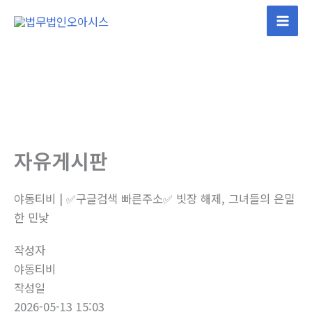
콘
텐
Mai
츠
Men
로
건
너
뛰
기
자유게시판
야동티비 | ✅구글검색 빠른주소✅ 빗장 해제, 그녀들의 은밀
한 민낯
작성자
야동티비
작성일
2026-05-13 15:03