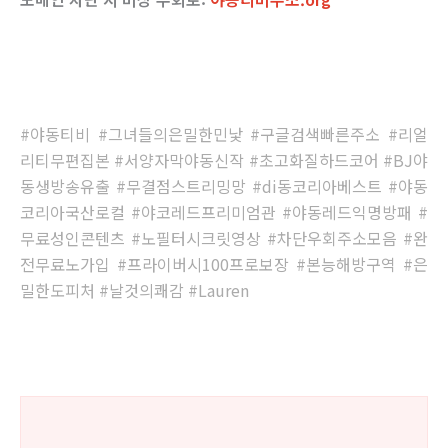
#야동티비 #그녀들의은밀한민낯 #구글검색빠른주소 #리얼
리티무편집본 #서양자막야동신작 #초고화질하드코어 #BJ야
동생방송유출 #무결점스트리밍망 #di동코리아베스트 #야동
코리아국산로컬 #야코레드프리미엄관 #야동레드익명방패 #
무료성인콘텐츠 #노필터시크릿영상 #차단우회주소모음 #완
전무료노가입 #프라이버시100프로보장 #본능해방구역 #은
밀한도피처 #날것의쾌감 #Lauren