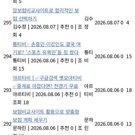
회 5
암보험비교사이트로 합리적인 보
험 선택하기
김수
295
2026.08.07
0
4
김수정
|
2026.08.07
|
추천 0
|
조
정
회 4
통티비 - 손흥민·이강인도 결국 여
기로? ‘스포츠 유목민’들 짐 쌌다
통티
294
2026.08.06
0
15
통티비
|
2026.08.06
|
추천 0
|
조
비
회 15
야르티비 | ✅구글검색 벳모아티비
✅중계료 아깝다면? 전경기 무료
야르
293
2026.08.06
0
18
야르티비
|
2026.08.06
|
추천 0
|
티비
조회 18
보험비교사이트 활용으로 맞춤형
보험 계획 세우기
문하
292
2026.08.06
0
13
문하린
|
2026.08.06
|
추천 0
|
조
린