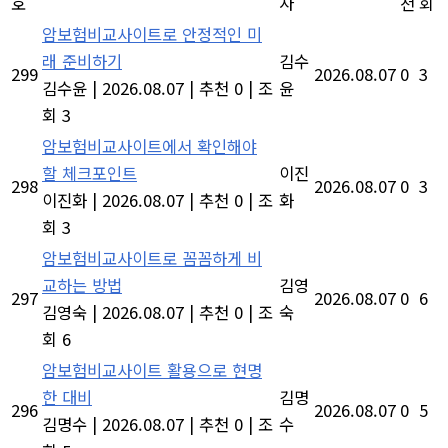
호
자
천
회
암보험비교사이트로 안정적인 미
래 준비하기
김수
299
2026.08.07
0
3
김수윤
|
2026.08.07
|
추천 0
|
조
윤
회 3
암보험비교사이트에서 확인해야
할 체크포인트
이진
298
2026.08.07
0
3
이진화
|
2026.08.07
|
추천 0
|
조
화
회 3
암보험비교사이트로 꼼꼼하게 비
교하는 방법
김영
297
2026.08.07
0
6
김영숙
|
2026.08.07
|
추천 0
|
조
숙
회 6
암보험비교사이트 활용으로 현명
한 대비
김명
296
2026.08.07
0
5
김명수
|
2026.08.07
|
추천 0
|
조
수